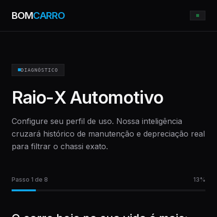
BOM
CARRO
DIAGNÓSTICO
Raio-X Automotivo
Configure seu perfil de uso. Nossa inteligência
cruzará histórico de manutenção e depreciação real
para filtrar o chassi exato.
Passo
1
de 8
13
%